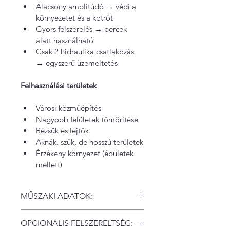
Alacsony amplitúdó → védi a 
környezetet és a kotrót 
Gyors felszerelés → percek 
alatt használható 
Csak 2 hidraulika csatlakozás 
→ egyszerű üzemeltetés 
Felhasználási területek
Városi közműépítés
Nagyobb felületek tömörítése
Rézsűk és lejtők
Aknák, szűk, de hosszú területek
Érzékeny környezet (épületek 
mellett)
MŰSZAKI ADATOK:
Fő adatok
OPCIONÁLIS FELSZERELTSÉG:
Üzemi tömeg: 400 kg 