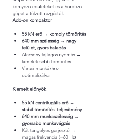
környező épületeket és a hordozó 
gépet a túlzott rezgéstől. 
Add-on kompaktor 
55 kN erő → komoly tömörítés
640 mm szélesség → nagy 
felület, gyors haladás
Alacsony fajlagos nyomás → 
kíméletesebb tömörítés
Városi munkákhoz 
optimalizálva
Kiemelt előnyök
55 kN centrifugális erő → 
stabil tömörítési teljesítmény
640 mm munkaszélesség → 
gyorsabb munkavégzés
Két tengelyes gerjesztő → 
magas frekvencia (~60 Hz) 