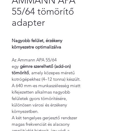
AMMANN APA
55/64 tömörítő
adapter
Nagyobb felület, érzékeny 
környezetre optimalizálva
Az Ammann APA 55/64 
egy 
gémre szerelhető (add-on) 
tömörítő
, amely közepes méretű 
kotrógépekhez (4–12 tonna) készült. 
A 640 mm-es munkaszélesség miatt 
kifejezetten alkalmas nagyobb 
felületek gyors tömörítésére, 
különösen városi és érzékeny 
környezetben. 
A két tengelyes gerjesztő rendszer 
magas frekvenciát és alacsony 
amplitúdót biztosít, így védi a 