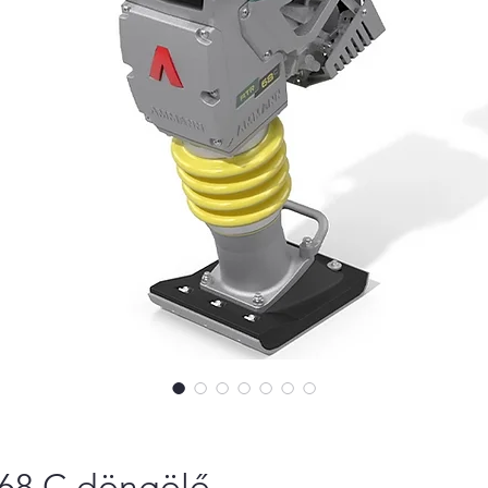
8 C döngölő