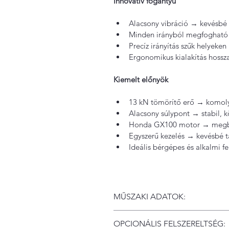
Innovatív fogantyú
Alacsony vibráció → kevésbé
Minden irányból megfogható
Precíz irányítás szűk helyeken 
Ergonomikus kialakítás hoss
Kiemelt előnyök
13 kN tömörítő erő → komoly
Alacsony súlypont → stabil, k
Honda GX100 motor → megbíz
Egyszerű kezelés → kevésbé t
Ideális bérgépes és alkalmi fe
MŰSZAKI ADATOK:
Fő adatok
OPCIONÁLIS FELSZERELTSÉG:
Üzemi tömeg: 68 kg 