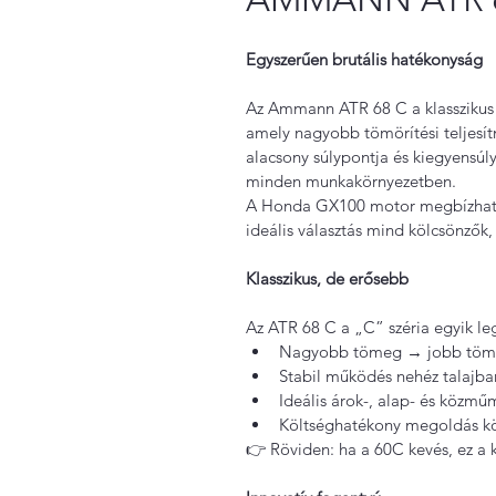
Egyszerűen brutális hatékonyság
Az Ammann ATR 68 C a klasszikus d
amely nagyobb tömörítési teljesít
alacsony súlypontja és kiegyensúlyo
minden munkakörnyezetben. 
A Honda GX100 motor megbízható,
ideális választás mind kölcsönzők,
Klasszikus, de erősebb
Az ATR 68 C a „C” széria egyik l
Nagyobb tömeg → jobb tömö
Stabil működés nehéz talajba
Ideális árok-, alap- és közm
Költséghatékony megoldás k
👉 Röviden: ha a 60C kevés, ez a k