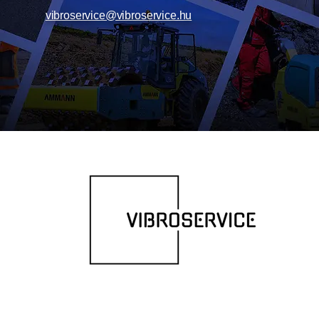
Munkaszélesség: 280 m
vibroservice@vibroservice.hu
Alacsony vibrációjú fog
Olajszint-figyelő rendsze
CE megfelelőség
Standard hidraulikaolaj
Ammann színkialakítás é
Központi emelési pont 