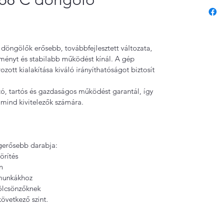
öngölők erősebb, továbbfejlesztett változata, 
ményt és stabilabb működést kínál. A gép 
zott kialakítása kiváló irányíthatóságot biztosít 
 tartós és gazdaságos működést garantál, így 
 mind kivitelezők számára. 
egerősebb darabja:
rítés
n
űmunkákhoz
ölcsönzőknek
övetkező szint.