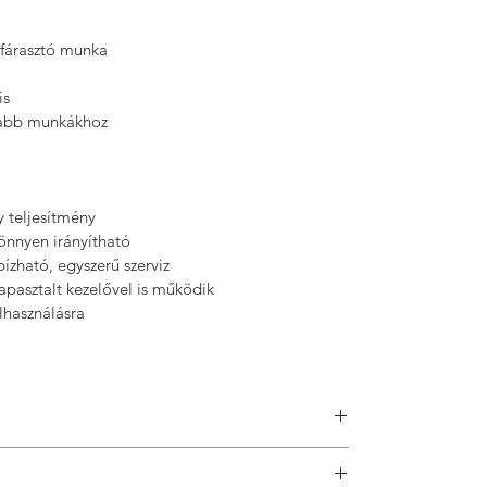
 fárasztó munka
is
zabb munkákhoz 
 teljesítmény 
önnyen irányítható
ható, egyszerű szerviz
apasztalt kezelővel is működik
lhasználásra