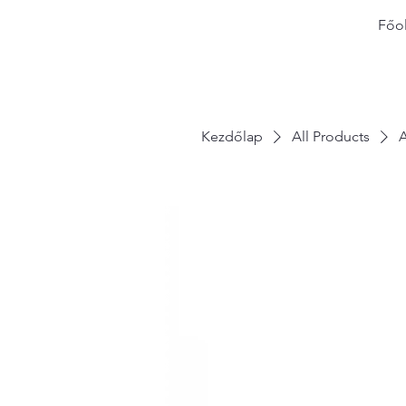
Főol
Kezdőlap
All Products