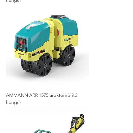
henger
AMMANN ARR 1575 ároktömörítő
henger